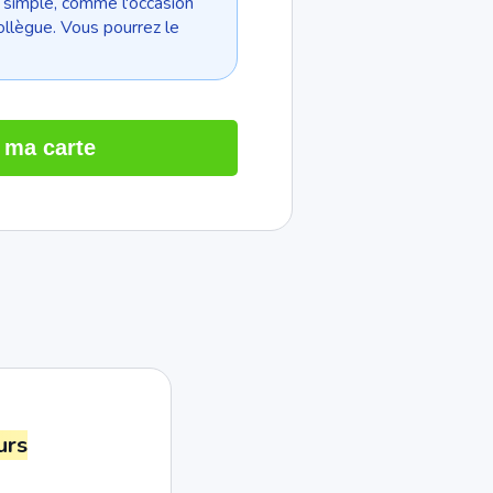
e simple, comme l'occasion
ollègue. Vous pourrez le
 ma carte
urs