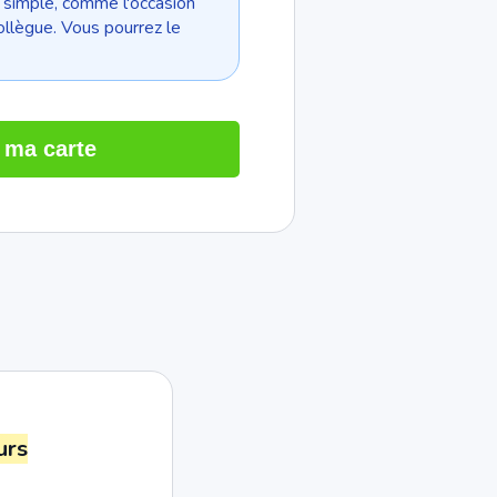
e simple, comme l'occasion
ollègue. Vous pourrez le
 ma carte
urs